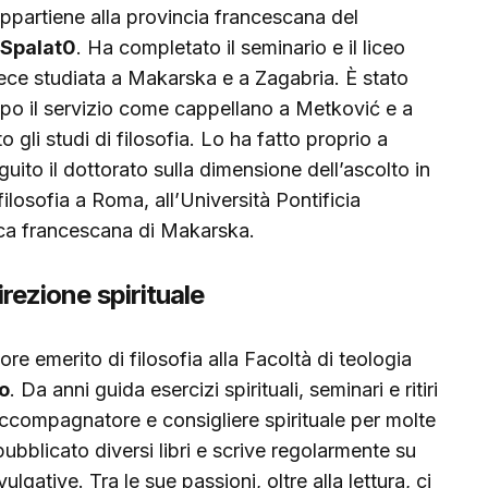
Appartiene alla provincia francescana del
Spalat0
. Ha completato il seminario e il liceo
nvece studiata a Makarska e a Zagabria. È stato
po il servizio come cappellano a Metković e a
gli studi di filosofia. Lo ha fatto proprio a
o il dottorato sulla dimensione dell’ascolto in
ilosofia a Roma, all’Università Pontificia
ica francescana di Makarska.
direzione spirituale
re emerito di filosofia alla Facoltà di teologia
to
. Da anni guida esercizi spirituali, seminari e ritiri
e accompagnatore e consigliere spirituale per molte
pubblicato diversi libri e scrive regolarmente su
ulgative. Tra le sue passioni, oltre alla lettura, ci