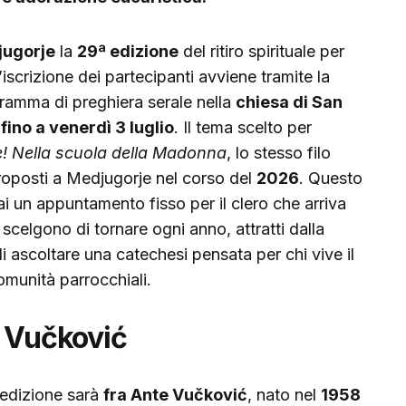
ugorje
la
29ª edizione
del ritiro spirituale per
L’iscrizione dei partecipanti avviene tramite la
gramma di preghiera serale nella
chiesa di San
à
fino a venerdì 3 luglio
. Il tema scelto per
e! Nella scuola della Madonna
, lo stesso filo
li proposti a Medjugorje nel corso del
2026
. Questo
mai un appuntamento fisso per il clero che arriva
 scelgono di tornare ogni anno, attratti dalla
di ascoltare una catechesi pensata per chi vive il
comunità parrocchiali.
te Vučković
 edizione sarà
fra Ante Vučković
, nato nel
1958