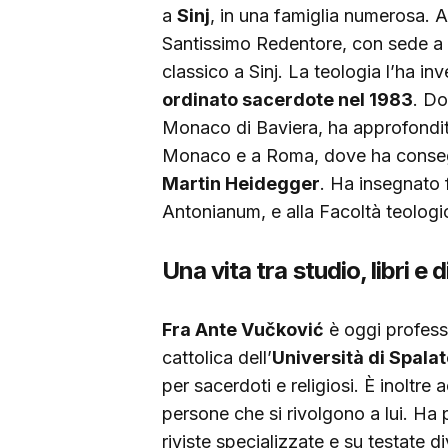
a
Sinj
, in una famiglia numerosa. 
Santissimo Redentore, con sede a
classico a Sinj. La teologia l’ha i
ordinato sacerdote nel 1983
. Do
Monaco di Baviera, ha approfondito 
Monaco e a Roma, dove ha conseguit
Martin Heidegger
. Ha insegnato f
Antonianum, e alla Facoltà teolog
Una vita tra studio, libri e 
Fra Ante Vučković
è oggi professo
cattolica dell’
Università di Spala
per sacerdoti e religiosi. È inoltr
persone che si rivolgono a lui. Ha 
riviste specializzate e su testate div