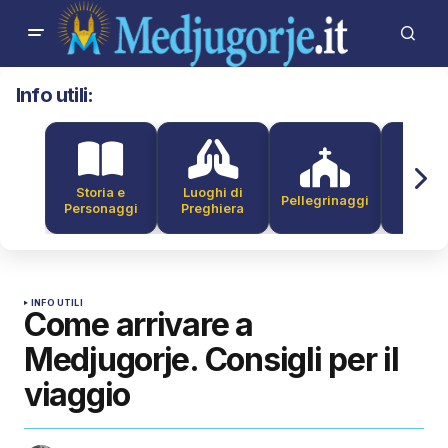
Info utili:
Storia e
Luoghi di
Pellegrinaggi
Alber
Personaggi
Preghiera
INFO UTILI
Come arrivare a
Medjugorje. Consigli per il
viaggio