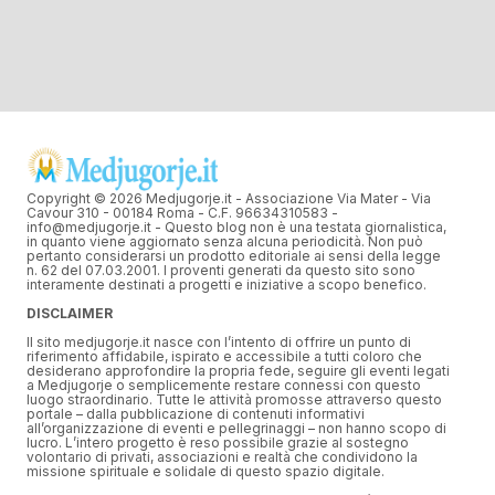
Copyright © 2026 Medjugorje.it - Associazione Via Mater - Via
Cavour 310 - 00184 Roma - C.F. 96634310583 -
info@medjugorje.it - Questo blog non è una testata giornalistica,
in quanto viene aggiornato senza alcuna periodicità. Non può
pertanto considerarsi un prodotto editoriale ai sensi della legge
n. 62 del 07.03.2001. I proventi generati da questo sito sono
interamente destinati a progetti e iniziative a scopo benefico.
DISCLAIMER
Il sito medjugorje.it nasce con l’intento di offrire un punto di
riferimento affidabile, ispirato e accessibile a tutti coloro che
desiderano approfondire la propria fede, seguire gli eventi legati
a Medjugorje o semplicemente restare connessi con questo
luogo straordinario. Tutte le attività promosse attraverso questo
portale – dalla pubblicazione di contenuti informativi
all’organizzazione di eventi e pellegrinaggi – non hanno scopo di
lucro. L’intero progetto è reso possibile grazie al sostegno
volontario di privati, associazioni e realtà che condividono la
missione spirituale e solidale di questo spazio digitale.