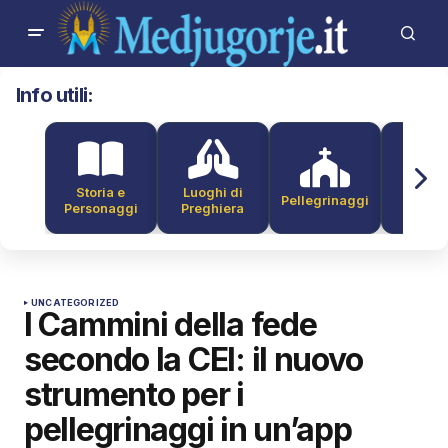
Info utili:
Storia e
Luoghi di
Pellegrinaggi
Alber
Personaggi
Preghiera
UNCATEGORIZED
I Cammini della fede
secondo la CEI: il nuovo
strumento per i
pellegrinaggi in un’app