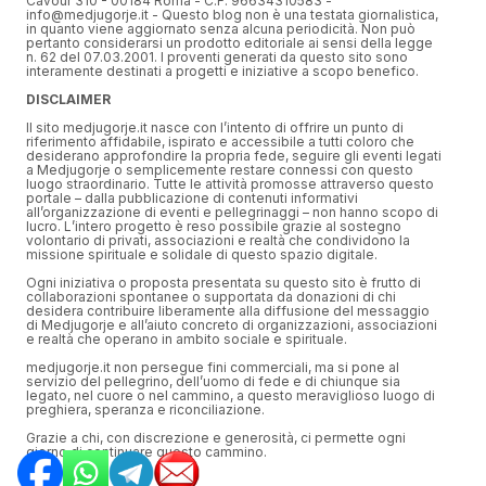
Cavour 310 - 00184 Roma - C.F. 96634310583 -
info@medjugorje.it - Questo blog non è una testata giornalistica,
in quanto viene aggiornato senza alcuna periodicità. Non può
pertanto considerarsi un prodotto editoriale ai sensi della legge
n. 62 del 07.03.2001. I proventi generati da questo sito sono
interamente destinati a progetti e iniziative a scopo benefico.
DISCLAIMER
Il sito medjugorje.it nasce con l’intento di offrire un punto di
riferimento affidabile, ispirato e accessibile a tutti coloro che
desiderano approfondire la propria fede, seguire gli eventi legati
a Medjugorje o semplicemente restare connessi con questo
luogo straordinario. Tutte le attività promosse attraverso questo
portale – dalla pubblicazione di contenuti informativi
all’organizzazione di eventi e pellegrinaggi – non hanno scopo di
lucro. L’intero progetto è reso possibile grazie al sostegno
volontario di privati, associazioni e realtà che condividono la
missione spirituale e solidale di questo spazio digitale.
Ogni iniziativa o proposta presentata su questo sito è frutto di
collaborazioni spontanee o supportata da donazioni di chi
desidera contribuire liberamente alla diffusione del messaggio
di Medjugorje e all’aiuto concreto di organizzazioni, associazioni
e realtà che operano in ambito sociale e spirituale.
medjugorje.it non persegue fini commerciali, ma si pone al
servizio del pellegrino, dell’uomo di fede e di chiunque sia
legato, nel cuore o nel cammino, a questo meraviglioso luogo di
preghiera, speranza e riconciliazione.
Grazie a chi, con discrezione e generosità, ci permette ogni
giorno di continuare questo cammino.