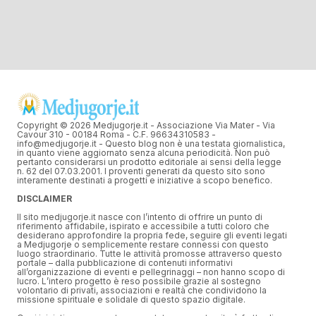
Copyright © 2026 Medjugorje.it - Associazione Via Mater - Via
Cavour 310 - 00184 Roma - C.F. 96634310583 -
info@medjugorje.it - Questo blog non è una testata giornalistica,
in quanto viene aggiornato senza alcuna periodicità. Non può
pertanto considerarsi un prodotto editoriale ai sensi della legge
n. 62 del 07.03.2001. I proventi generati da questo sito sono
interamente destinati a progetti e iniziative a scopo benefico.
DISCLAIMER
Il sito medjugorje.it nasce con l’intento di offrire un punto di
riferimento affidabile, ispirato e accessibile a tutti coloro che
desiderano approfondire la propria fede, seguire gli eventi legati
a Medjugorje o semplicemente restare connessi con questo
luogo straordinario. Tutte le attività promosse attraverso questo
portale – dalla pubblicazione di contenuti informativi
all’organizzazione di eventi e pellegrinaggi – non hanno scopo di
lucro. L’intero progetto è reso possibile grazie al sostegno
volontario di privati, associazioni e realtà che condividono la
missione spirituale e solidale di questo spazio digitale.