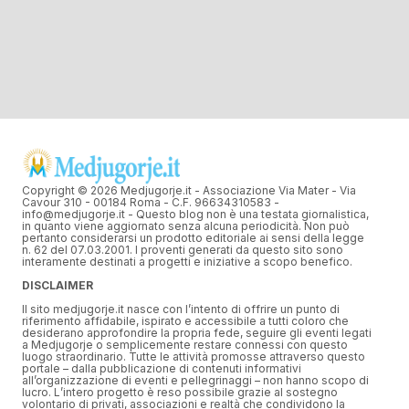
Copyright © 2026 Medjugorje.it - Associazione Via Mater - Via
Cavour 310 - 00184 Roma - C.F. 96634310583 -
info@medjugorje.it - Questo blog non è una testata giornalistica,
in quanto viene aggiornato senza alcuna periodicità. Non può
pertanto considerarsi un prodotto editoriale ai sensi della legge
n. 62 del 07.03.2001. I proventi generati da questo sito sono
interamente destinati a progetti e iniziative a scopo benefico.
DISCLAIMER
Il sito medjugorje.it nasce con l’intento di offrire un punto di
riferimento affidabile, ispirato e accessibile a tutti coloro che
desiderano approfondire la propria fede, seguire gli eventi legati
a Medjugorje o semplicemente restare connessi con questo
luogo straordinario. Tutte le attività promosse attraverso questo
portale – dalla pubblicazione di contenuti informativi
all’organizzazione di eventi e pellegrinaggi – non hanno scopo di
lucro. L’intero progetto è reso possibile grazie al sostegno
volontario di privati, associazioni e realtà che condividono la