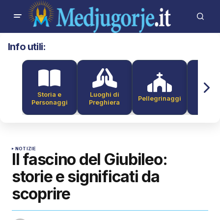
Info utili:
Storia e
Luoghi di
Pellegrinaggi
Alber
Personaggi
Preghiera
NOTIZIE
Il fascino del Giubileo:
storie e significati da
scoprire