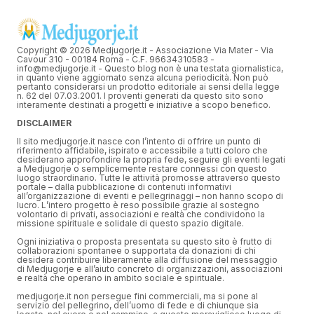
Copyright © 2026 Medjugorje.it - Associazione Via Mater - Via
Cavour 310 - 00184 Roma - C.F. 96634310583 -
info@medjugorje.it - Questo blog non è una testata giornalistica,
in quanto viene aggiornato senza alcuna periodicità. Non può
pertanto considerarsi un prodotto editoriale ai sensi della legge
n. 62 del 07.03.2001. I proventi generati da questo sito sono
interamente destinati a progetti e iniziative a scopo benefico.
DISCLAIMER
Il sito medjugorje.it nasce con l’intento di offrire un punto di
riferimento affidabile, ispirato e accessibile a tutti coloro che
desiderano approfondire la propria fede, seguire gli eventi legati
a Medjugorje o semplicemente restare connessi con questo
luogo straordinario. Tutte le attività promosse attraverso questo
portale – dalla pubblicazione di contenuti informativi
all’organizzazione di eventi e pellegrinaggi – non hanno scopo di
lucro. L’intero progetto è reso possibile grazie al sostegno
volontario di privati, associazioni e realtà che condividono la
missione spirituale e solidale di questo spazio digitale.
Ogni iniziativa o proposta presentata su questo sito è frutto di
collaborazioni spontanee o supportata da donazioni di chi
desidera contribuire liberamente alla diffusione del messaggio
di Medjugorje e all’aiuto concreto di organizzazioni, associazioni
e realtà che operano in ambito sociale e spirituale.
medjugorje.it non persegue fini commerciali, ma si pone al
servizio del pellegrino, dell’uomo di fede e di chiunque sia