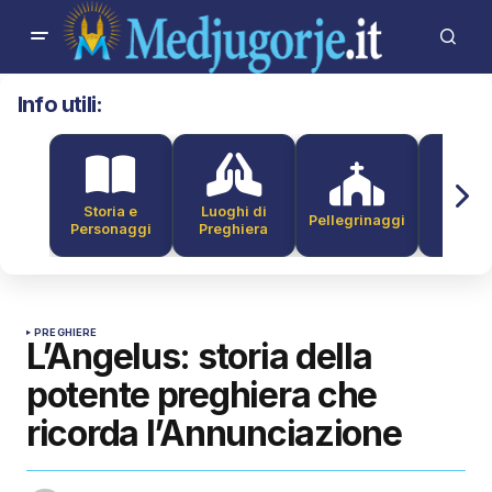
Info utili:
Storia e
Luoghi di
Pellegrinaggi
Alber
Personaggi
Preghiera
PREGHIERE
L’Angelus: storia della
potente preghiera che
ricorda l’Annunciazione