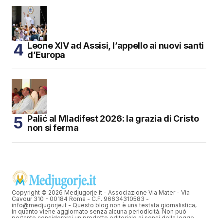
Leone XIV ad Assisi, l’appello ai nuovi santi
d’Europa
Palić al Mladifest 2026: la grazia di Cristo
non si ferma
Copyright © 2026 Medjugorje.it - Associazione Via Mater - Via
Cavour 310 - 00184 Roma - C.F. 96634310583 -
info@medjugorje.it - Questo blog non è una testata giornalistica,
in quanto viene aggiornato senza alcuna periodicità. Non può
pertanto considerarsi un prodotto editoriale ai sensi della legge