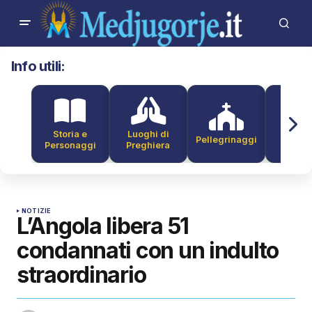
Info utili:
Storia e
Luoghi di
Pellegrinaggi
Alber
Personaggi
Preghiera
NOTIZIE
L’Angola libera 51
condannati con un indulto
straordinario