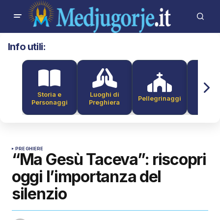
Info utili:
Storia e
Luoghi di
Pellegrinaggi
Alber
Personaggi
Preghiera
PREGHIERE
“Ma Gesù Taceva”: riscopri
oggi l’importanza del
silenzio