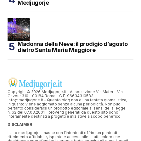
Medjugorje
Madonna della Neve: il prodigio d’agosto
dietro Santa Maria Maggiore
Copyright © 2026 Medjugorje.it - Associazione Via Mater - Via
Cavour 310 - 00184 Roma - C.F. 96634310583 -
info@medjugorje.it - Questo blog non è una testata giornalistica,
in quanto viene aggiornato senza alcuna periodicità. Non può
pertanto considerarsi un prodotto editoriale ai sensi della legge
n. 62 del 07.03.2001. I proventi generati da questo sito sono
interamente destinati a progetti e iniziative a scopo benefico.
DISCLAIMER
Il sito medjugorje.it nasce con l’intento di offrire un punto di
riferimento affidabile, ispirato e accessibile a tutti coloro che
desiderano approfondire la propria fede, seguire gli eventi legati