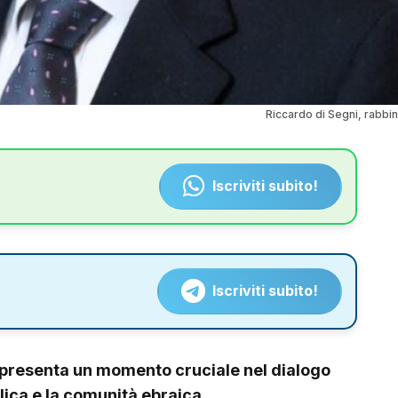
Riccardo di Segni, rabbi
Iscriviti subito!
Iscriviti subito!
ppresenta un momento cruciale nel dialogo
olica e la comunità ebraica.