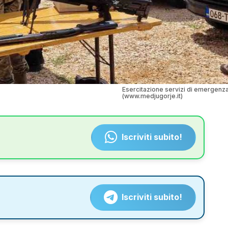
Esercitazione servizi di emergenz
(www.medjugorje.it)
Iscriviti subito!
Iscriviti subito!