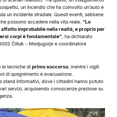
 sospetto, un incendio che ha coinvolto un’auto e
iti da un incidente stradale. Questi eventi, sebbene
 che possono accadere nella vita reale.
“Lo
affatto improbabile nella realtà, e proprio per
versi corpi è fondamentale”
, ha dichiarato
HGSS Čitluk – Medjugorje e coordinatore
o le tecniche di
primo soccorso
, mentre i vigili
oni di spegnimento e evacuazione.
 stand informativi, dove i cittadini hanno potuto
i vari servizi, acquisendo conoscenze preziose su
genza.