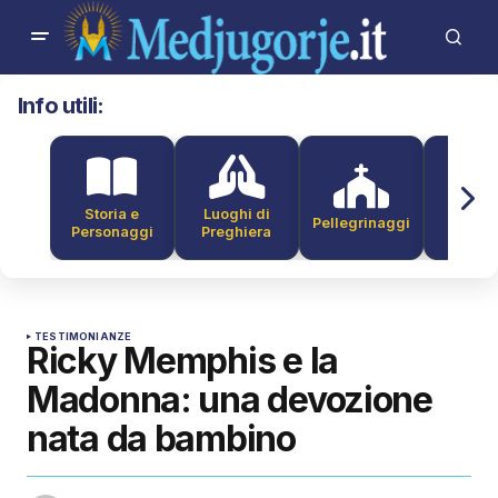
Info utili:
Storia e
Luoghi di
Pellegrinaggi
Alber
Personaggi
Preghiera
TESTIMONIANZE
Ricky Memphis e la
Madonna: una devozione
nata da bambino