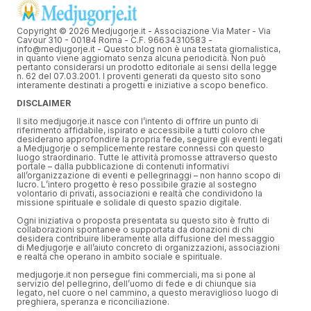
Copyright © 2026 Medjugorje.it - Associazione Via Mater - Via
Cavour 310 - 00184 Roma - C.F. 96634310583 -
info@medjugorje.it - Questo blog non è una testata giornalistica,
in quanto viene aggiornato senza alcuna periodicità. Non può
pertanto considerarsi un prodotto editoriale ai sensi della legge
n. 62 del 07.03.2001. I proventi generati da questo sito sono
interamente destinati a progetti e iniziative a scopo benefico.
DISCLAIMER
Il sito medjugorje.it nasce con l’intento di offrire un punto di
riferimento affidabile, ispirato e accessibile a tutti coloro che
desiderano approfondire la propria fede, seguire gli eventi legati
a Medjugorje o semplicemente restare connessi con questo
luogo straordinario. Tutte le attività promosse attraverso questo
portale – dalla pubblicazione di contenuti informativi
all’organizzazione di eventi e pellegrinaggi – non hanno scopo di
lucro. L’intero progetto è reso possibile grazie al sostegno
volontario di privati, associazioni e realtà che condividono la
missione spirituale e solidale di questo spazio digitale.
Ogni iniziativa o proposta presentata su questo sito è frutto di
collaborazioni spontanee o supportata da donazioni di chi
desidera contribuire liberamente alla diffusione del messaggio
di Medjugorje e all’aiuto concreto di organizzazioni, associazioni
e realtà che operano in ambito sociale e spirituale.
medjugorje.it non persegue fini commerciali, ma si pone al
servizio del pellegrino, dell’uomo di fede e di chiunque sia
legato, nel cuore o nel cammino, a questo meraviglioso luogo di
preghiera, speranza e riconciliazione.