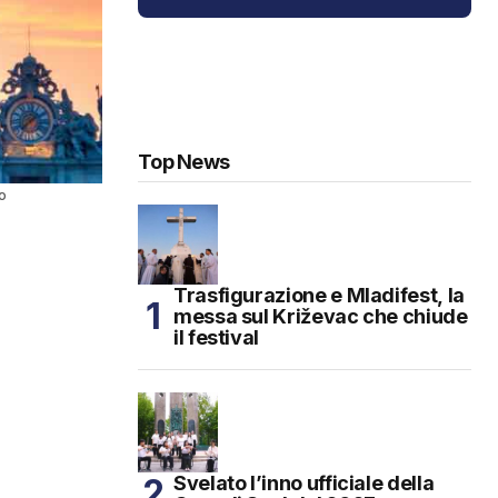
Top News
ro
Trasfigurazione e Mladifest, la
messa sul Križevac che chiude
il festival
Svelato l’inno ufficiale della