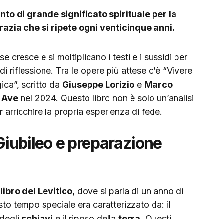
to di grande significato spirituale per la
razia che si ripete ogni venticinque anni.
e cresce e si moltiplicano i testi e i sussidi per
di riflessione. Tra le opere più attese c’è “Vivere
ica”, scritto da
Giuseppe Lorizio
e
Marco
e Ave
nel 2024. Questo libro non è solo un’analisi
arricchire la propria esperienza di fede.
 Giubileo e preparazione
l
libro del Levitico
, dove si parla di un anno di
sto tempo speciale era caratterizzato da: il
 degli
schiavi
e il riposo della
terra.
Questi