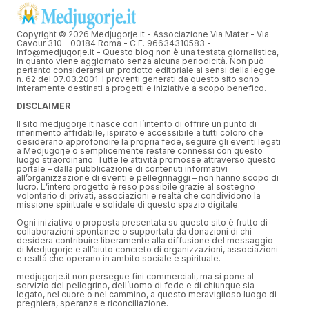
Copyright © 2026 Medjugorje.it - Associazione Via Mater - Via
Cavour 310 - 00184 Roma - C.F. 96634310583 -
info@medjugorje.it - Questo blog non è una testata giornalistica,
in quanto viene aggiornato senza alcuna periodicità. Non può
pertanto considerarsi un prodotto editoriale ai sensi della legge
n. 62 del 07.03.2001. I proventi generati da questo sito sono
interamente destinati a progetti e iniziative a scopo benefico.
DISCLAIMER
Il sito medjugorje.it nasce con l’intento di offrire un punto di
riferimento affidabile, ispirato e accessibile a tutti coloro che
desiderano approfondire la propria fede, seguire gli eventi legati
a Medjugorje o semplicemente restare connessi con questo
luogo straordinario. Tutte le attività promosse attraverso questo
portale – dalla pubblicazione di contenuti informativi
all’organizzazione di eventi e pellegrinaggi – non hanno scopo di
lucro. L’intero progetto è reso possibile grazie al sostegno
volontario di privati, associazioni e realtà che condividono la
missione spirituale e solidale di questo spazio digitale.
Ogni iniziativa o proposta presentata su questo sito è frutto di
collaborazioni spontanee o supportata da donazioni di chi
desidera contribuire liberamente alla diffusione del messaggio
di Medjugorje e all’aiuto concreto di organizzazioni, associazioni
e realtà che operano in ambito sociale e spirituale.
medjugorje.it non persegue fini commerciali, ma si pone al
servizio del pellegrino, dell’uomo di fede e di chiunque sia
legato, nel cuore o nel cammino, a questo meraviglioso luogo di
preghiera, speranza e riconciliazione.