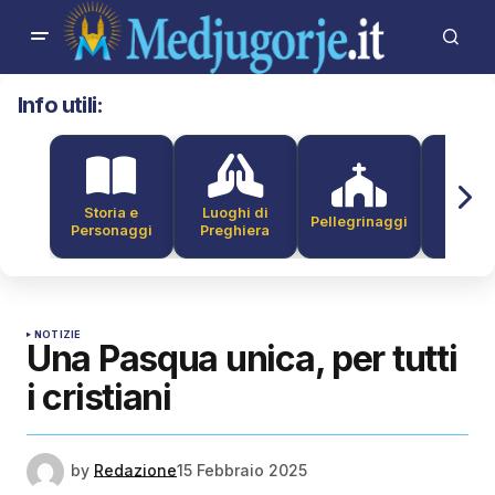
Info utili:
Storia e
Luoghi di
Pellegrinaggi
Alber
Personaggi
Preghiera
NOTIZIE
Una Pasqua unica, per tutti
i cristiani
by
Redazione
15 Febbraio 2025