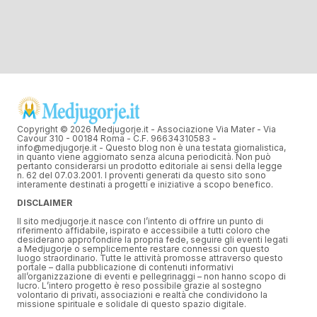
Copyright © 2026 Medjugorje.it - Associazione Via Mater - Via
Cavour 310 - 00184 Roma - C.F. 96634310583 -
info@medjugorje.it - Questo blog non è una testata giornalistica,
in quanto viene aggiornato senza alcuna periodicità. Non può
pertanto considerarsi un prodotto editoriale ai sensi della legge
n. 62 del 07.03.2001. I proventi generati da questo sito sono
interamente destinati a progetti e iniziative a scopo benefico.
DISCLAIMER
Il sito medjugorje.it nasce con l’intento di offrire un punto di
riferimento affidabile, ispirato e accessibile a tutti coloro che
desiderano approfondire la propria fede, seguire gli eventi legati
a Medjugorje o semplicemente restare connessi con questo
luogo straordinario. Tutte le attività promosse attraverso questo
portale – dalla pubblicazione di contenuti informativi
all’organizzazione di eventi e pellegrinaggi – non hanno scopo di
lucro. L’intero progetto è reso possibile grazie al sostegno
volontario di privati, associazioni e realtà che condividono la
missione spirituale e solidale di questo spazio digitale.