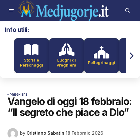
Info utili:
Storia e
Luoghi di
Pellegrinaggi
Alber
Personaggi
Preghiera
PREGHIERE
Vangelo di oggi 18 febbraio:
“Il segreto che piace a Dio”
by
Cristiano Sabatini
18 Febbraio 2026