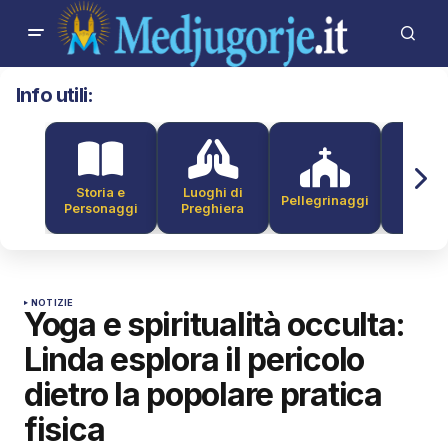
Info utili:
Storia e
Luoghi di
Pellegrinaggi
Alber
Personaggi
Preghiera
NOTIZIE
Yoga e spiritualità occulta:
Linda esplora il pericolo
dietro la popolare pratica
fisica