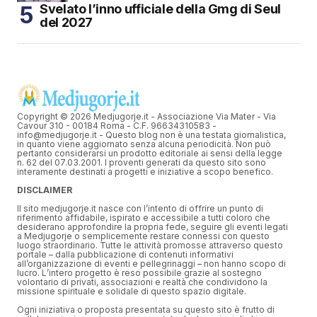
Svelato l’inno ufficiale della Gmg di Seul
del 2027
Copyright © 2026 Medjugorje.it - Associazione Via Mater - Via
Cavour 310 - 00184 Roma - C.F. 96634310583 -
info@medjugorje.it - Questo blog non è una testata giornalistica,
in quanto viene aggiornato senza alcuna periodicità. Non può
pertanto considerarsi un prodotto editoriale ai sensi della legge
n. 62 del 07.03.2001. I proventi generati da questo sito sono
interamente destinati a progetti e iniziative a scopo benefico.
DISCLAIMER
Il sito medjugorje.it nasce con l’intento di offrire un punto di
riferimento affidabile, ispirato e accessibile a tutti coloro che
desiderano approfondire la propria fede, seguire gli eventi legati
a Medjugorje o semplicemente restare connessi con questo
luogo straordinario. Tutte le attività promosse attraverso questo
portale – dalla pubblicazione di contenuti informativi
all’organizzazione di eventi e pellegrinaggi – non hanno scopo di
lucro. L’intero progetto è reso possibile grazie al sostegno
volontario di privati, associazioni e realtà che condividono la
missione spirituale e solidale di questo spazio digitale.
Ogni iniziativa o proposta presentata su questo sito è frutto di