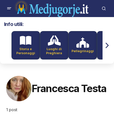
Info utili:
Storia e
Luoghi di
Pellegrinaggi
Alber
Personaggi
Preghiera
Francesca Testa
1 post