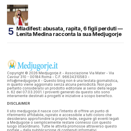
Mladifest: abusata, rapita, 6 figli perduti —
Lenita Medina racconta la sua Medjugorje
Copyright © 2026 Medjugorje.it - Associazione Via Mater - Via
Cavour 310 - 00184 Roma - C.F. 96634310583 -
info@medjugorje.it - Questo blog non è una testata giornalistica,
in quanto viene aggiornato senza alcuna periodicità. Non può
pertanto considerarsi un prodotto editoriale ai sensi della legge
n. 62 del 07.03.2001. I proventi generati da questo sito sono
interamente destinati a progetti e iniziative a scopo benefico.
DISCLAIMER
Il sito medjugorje.it nasce con l’intento di offrire un punto di
riferimento affidabile, ispirato e accessibile a tutti coloro che
desiderano approfondire la propria fede, seguire gli eventi legati
a Medjugorje o semplicemente restare connessi con questo
luogo straordinario. Tutte le attività promosse attraverso questo
portale – dalla pubblicazione di contenuti informativi