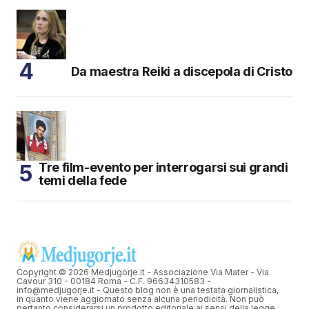
Da maestra Reiki a discepola di Cristo
Tre film-evento per interrogarsi sui grandi
temi della fede
Copyright © 2026 Medjugorje.it - Associazione Via Mater - Via
Cavour 310 - 00184 Roma - C.F. 96634310583 -
info@medjugorje.it - Questo blog non è una testata giornalistica,
in quanto viene aggiornato senza alcuna periodicità. Non può
pertanto considerarsi un prodotto editoriale ai sensi della legge