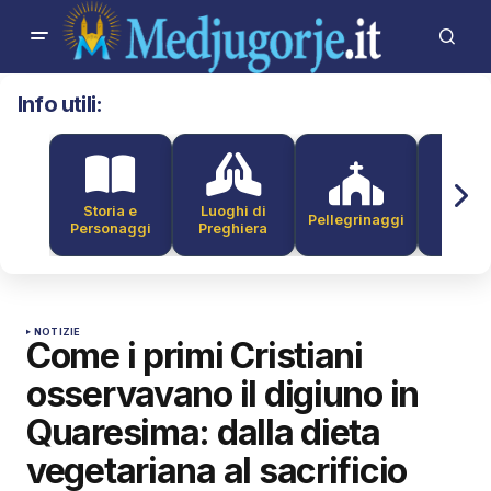
Info utili:
Storia e
Luoghi di
Pellegrinaggi
Alber
Personaggi
Preghiera
NOTIZIE
Come i primi Cristiani
osservavano il digiuno in
Quaresima: dalla dieta
vegetariana al sacrificio