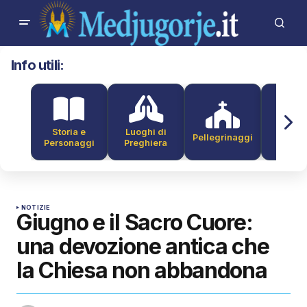
Info utili:
Storia e
Luoghi di
Pellegrinaggi
Alber
Personaggi
Preghiera
NOTIZIE
Giugno e il Sacro Cuore:
una devozione antica che
la Chiesa non abbandona