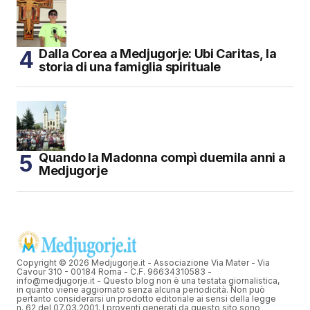
Dalla Corea a Medjugorje: Ubi Caritas, la
storia di una famiglia spirituale
Quando la Madonna compì duemila anni a
Medjugorje
Copyright © 2026 Medjugorje.it - Associazione Via Mater - Via
Cavour 310 - 00184 Roma - C.F. 96634310583 -
info@medjugorje.it - Questo blog non è una testata giornalistica,
in quanto viene aggiornato senza alcuna periodicità. Non può
pertanto considerarsi un prodotto editoriale ai sensi della legge
n. 62 del 07.03.2001. I proventi generati da questo sito sono