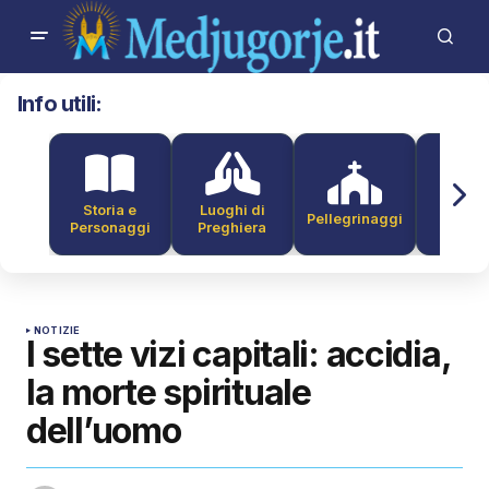
Info utili:
Storia e
Luoghi di
Pellegrinaggi
Alber
Personaggi
Preghiera
NOTIZIE
I sette vizi capitali: accidia,
la morte spirituale
dell’uomo