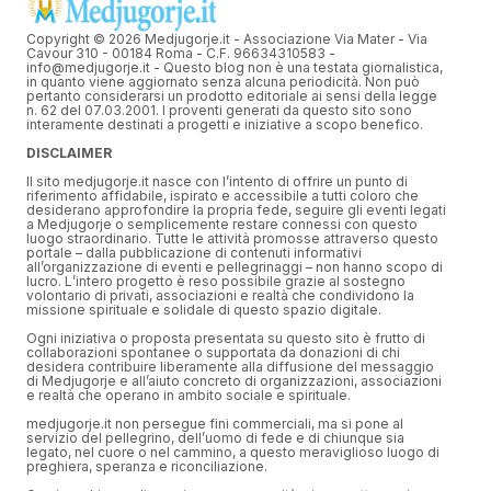
Copyright © 2026 Medjugorje.it - Associazione Via Mater - Via
Cavour 310 - 00184 Roma - C.F. 96634310583 -
info@medjugorje.it - Questo blog non è una testata giornalistica,
in quanto viene aggiornato senza alcuna periodicità. Non può
pertanto considerarsi un prodotto editoriale ai sensi della legge
n. 62 del 07.03.2001. I proventi generati da questo sito sono
interamente destinati a progetti e iniziative a scopo benefico.
DISCLAIMER
Il sito medjugorje.it nasce con l’intento di offrire un punto di
riferimento affidabile, ispirato e accessibile a tutti coloro che
desiderano approfondire la propria fede, seguire gli eventi legati
a Medjugorje o semplicemente restare connessi con questo
luogo straordinario. Tutte le attività promosse attraverso questo
portale – dalla pubblicazione di contenuti informativi
all’organizzazione di eventi e pellegrinaggi – non hanno scopo di
lucro. L’intero progetto è reso possibile grazie al sostegno
volontario di privati, associazioni e realtà che condividono la
missione spirituale e solidale di questo spazio digitale.
Ogni iniziativa o proposta presentata su questo sito è frutto di
collaborazioni spontanee o supportata da donazioni di chi
desidera contribuire liberamente alla diffusione del messaggio
di Medjugorje e all’aiuto concreto di organizzazioni, associazioni
e realtà che operano in ambito sociale e spirituale.
medjugorje.it non persegue fini commerciali, ma si pone al
servizio del pellegrino, dell’uomo di fede e di chiunque sia
legato, nel cuore o nel cammino, a questo meraviglioso luogo di
preghiera, speranza e riconciliazione.