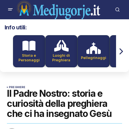
Info utili:
Storia e
Luoghi di
Pellegrinaggi
Alber
Personaggi
Preghiera
PREGHIERE
Il Padre Nostro: storia e
curiosità della preghiera
che ci ha insegnato Gesù