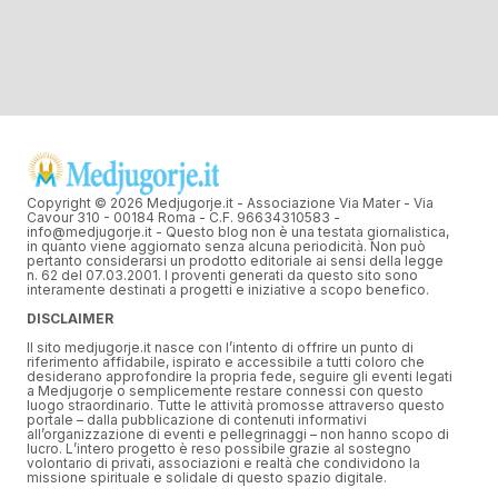
Copyright © 2026 Medjugorje.it - Associazione Via Mater - Via
Cavour 310 - 00184 Roma - C.F. 96634310583 -
info@medjugorje.it - Questo blog non è una testata giornalistica,
in quanto viene aggiornato senza alcuna periodicità. Non può
pertanto considerarsi un prodotto editoriale ai sensi della legge
n. 62 del 07.03.2001. I proventi generati da questo sito sono
interamente destinati a progetti e iniziative a scopo benefico.
DISCLAIMER
Il sito medjugorje.it nasce con l’intento di offrire un punto di
riferimento affidabile, ispirato e accessibile a tutti coloro che
desiderano approfondire la propria fede, seguire gli eventi legati
a Medjugorje o semplicemente restare connessi con questo
luogo straordinario. Tutte le attività promosse attraverso questo
portale – dalla pubblicazione di contenuti informativi
all’organizzazione di eventi e pellegrinaggi – non hanno scopo di
lucro. L’intero progetto è reso possibile grazie al sostegno
volontario di privati, associazioni e realtà che condividono la
missione spirituale e solidale di questo spazio digitale.