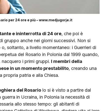
osario per 24 ore e più – www.medjugorje.it
ante e ininterrotta di 24 ore
, che poi è
di gruppo anche nei giorni successivi. Non si
o, soltanto, a livello momentaneo: i Guerrieri di
perpetua del Rosario in Polonia dal 1999 quando,
o, nacquero i primi gruppi.
I membri della
mese in un momento prestabilito
, creando una
a propria patria e alla Chiesa.
eghiera del Rosario
lo si è visto a partire dal
guerra in Ucraina, in Polonia la necessità di
ssaria allo stesso tempo: gli abitanti di
iazione Cattolica di Wschowa, diedero vita al loro