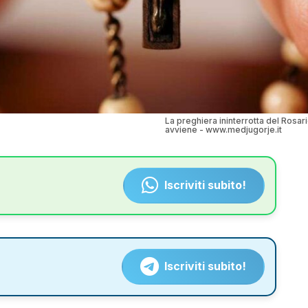
La preghiera ininterrotta del Rosar
avviene - www.medjugorje.it
Iscriviti subito!
Iscriviti subito!