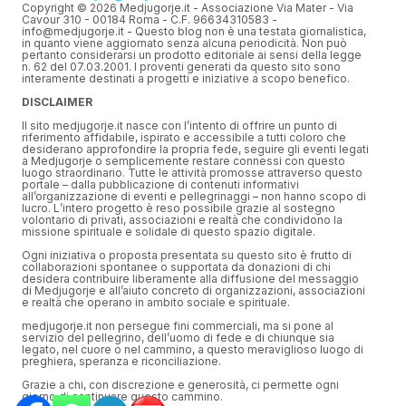
Copyright © 2026 Medjugorje.it - Associazione Via Mater - Via
Cavour 310 - 00184 Roma - C.F. 96634310583 -
info@medjugorje.it - Questo blog non è una testata giornalistica,
in quanto viene aggiornato senza alcuna periodicità. Non può
pertanto considerarsi un prodotto editoriale ai sensi della legge
n. 62 del 07.03.2001. I proventi generati da questo sito sono
interamente destinati a progetti e iniziative a scopo benefico.
DISCLAIMER
Il sito medjugorje.it nasce con l’intento di offrire un punto di
riferimento affidabile, ispirato e accessibile a tutti coloro che
desiderano approfondire la propria fede, seguire gli eventi legati
a Medjugorje o semplicemente restare connessi con questo
luogo straordinario. Tutte le attività promosse attraverso questo
portale – dalla pubblicazione di contenuti informativi
all’organizzazione di eventi e pellegrinaggi – non hanno scopo di
lucro. L’intero progetto è reso possibile grazie al sostegno
volontario di privati, associazioni e realtà che condividono la
missione spirituale e solidale di questo spazio digitale.
Ogni iniziativa o proposta presentata su questo sito è frutto di
collaborazioni spontanee o supportata da donazioni di chi
desidera contribuire liberamente alla diffusione del messaggio
di Medjugorje e all’aiuto concreto di organizzazioni, associazioni
e realtà che operano in ambito sociale e spirituale.
medjugorje.it non persegue fini commerciali, ma si pone al
servizio del pellegrino, dell’uomo di fede e di chiunque sia
legato, nel cuore o nel cammino, a questo meraviglioso luogo di
preghiera, speranza e riconciliazione.
Grazie a chi, con discrezione e generosità, ci permette ogni
giorno di continuare questo cammino.