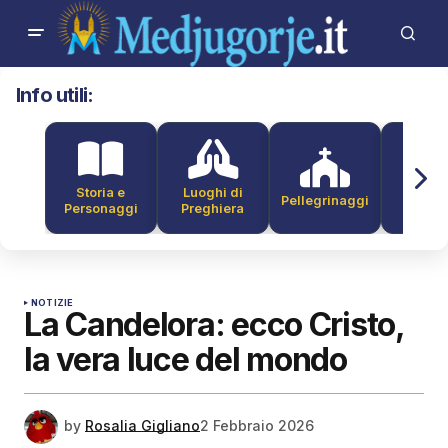
Info utili:
Storia e
Luoghi di
Pellegrinaggi
Alber
Personaggi
Preghiera
NOTIZIE
La Candelora: ecco Cristo,
la vera luce del mondo
by
Rosalia Gigliano
2 Febbraio 2026