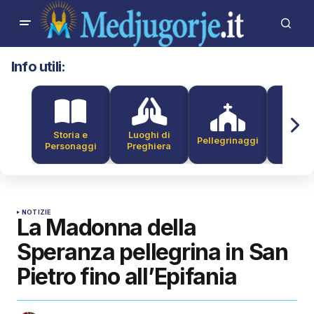
Info utili:
Storia e
Luoghi di
Pellegrinaggi
Alber
Personaggi
Preghiera
NOTIZIE
La Madonna della
Speranza pellegrina in San
Pietro fino all’Epifania