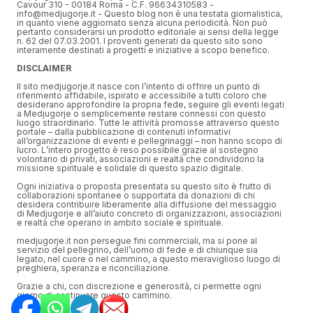
Cavour 310 - 00184 Roma - C.F. 96634310583 -
info@medjugorje.it - Questo blog non è una testata giornalistica,
in quanto viene aggiornato senza alcuna periodicità. Non può
pertanto considerarsi un prodotto editoriale ai sensi della legge
n. 62 del 07.03.2001. I proventi generati da questo sito sono
interamente destinati a progetti e iniziative a scopo benefico.
DISCLAIMER
Il sito medjugorje.it nasce con l’intento di offrire un punto di
riferimento affidabile, ispirato e accessibile a tutti coloro che
desiderano approfondire la propria fede, seguire gli eventi legati
a Medjugorje o semplicemente restare connessi con questo
luogo straordinario. Tutte le attività promosse attraverso questo
portale – dalla pubblicazione di contenuti informativi
all’organizzazione di eventi e pellegrinaggi – non hanno scopo di
lucro. L’intero progetto è reso possibile grazie al sostegno
volontario di privati, associazioni e realtà che condividono la
missione spirituale e solidale di questo spazio digitale.
Ogni iniziativa o proposta presentata su questo sito è frutto di
collaborazioni spontanee o supportata da donazioni di chi
desidera contribuire liberamente alla diffusione del messaggio
di Medjugorje e all’aiuto concreto di organizzazioni, associazioni
e realtà che operano in ambito sociale e spirituale.
medjugorje.it non persegue fini commerciali, ma si pone al
servizio del pellegrino, dell’uomo di fede e di chiunque sia
legato, nel cuore o nel cammino, a questo meraviglioso luogo di
preghiera, speranza e riconciliazione.
Grazie a chi, con discrezione e generosità, ci permette ogni
giorno di continuare questo cammino.