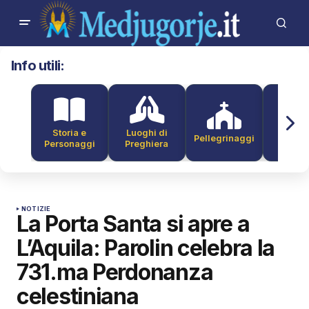
Info utili:
Storia e
Luoghi di
Pellegrinaggi
Alber
Personaggi
Preghiera
NOTIZIE
La Porta Santa si apre a
L’Aquila: Parolin celebra la
731.ma Perdonanza
celestiniana