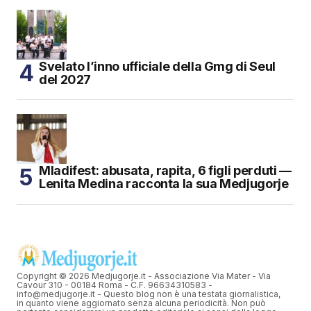
Svelato l’inno ufficiale della Gmg di Seul
del 2027
Mladifest: abusata, rapita, 6 figli perduti —
Lenita Medina racconta la sua Medjugorje
Copyright © 2026 Medjugorje.it - Associazione Via Mater - Via
Cavour 310 - 00184 Roma - C.F. 96634310583 -
info@medjugorje.it - Questo blog non è una testata giornalistica,
in quanto viene aggiornato senza alcuna periodicità. Non può