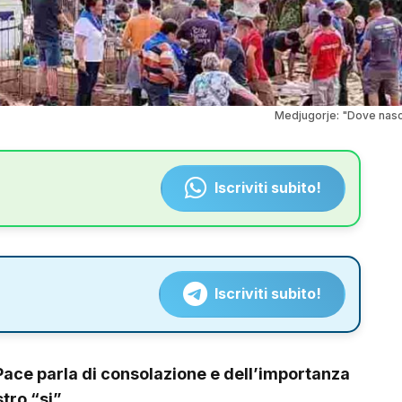
Medjugorje: "Dove nasce
Iscriviti subito!
Iscriviti subito!
Pace parla di consolazione e dell’importanza
tro “si” .