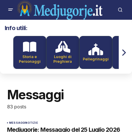
Info utili:
Storia e
Luoghi di
Pellegrinaggi
Alber
Personaggi
Preghiera
Messaggi
83 posts
MESSAGGI
NOTIZIE
Medjugorje: Messaggio del 25 Luglio 2026