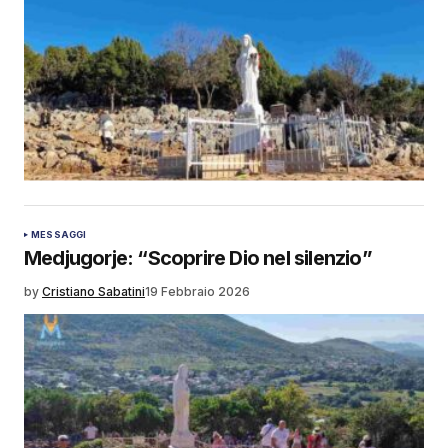
MESSAGGI
Medjugorje: “Scoprire Dio nel silenzio”
by
Cristiano Sabatini
19 Febbraio 2026