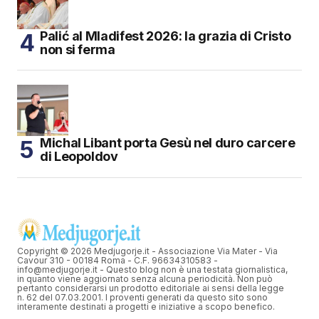
Palić al Mladifest 2026: la grazia di Cristo
non si ferma
Michal Libant porta Gesù nel duro carcere
di Leopoldov
Copyright © 2026 Medjugorje.it - Associazione Via Mater - Via
Cavour 310 - 00184 Roma - C.F. 96634310583 -
info@medjugorje.it - Questo blog non è una testata giornalistica,
in quanto viene aggiornato senza alcuna periodicità. Non può
pertanto considerarsi un prodotto editoriale ai sensi della legge
n. 62 del 07.03.2001. I proventi generati da questo sito sono
interamente destinati a progetti e iniziative a scopo benefico.