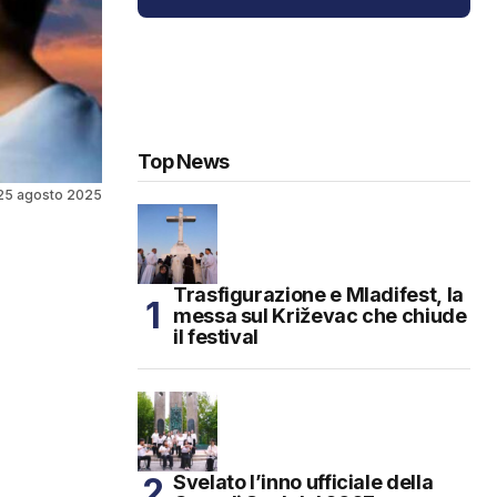
Top News
25 agosto 2025
Trasfigurazione e Mladifest, la
messa sul Križevac che chiude
il festival
Svelato l’inno ufficiale della