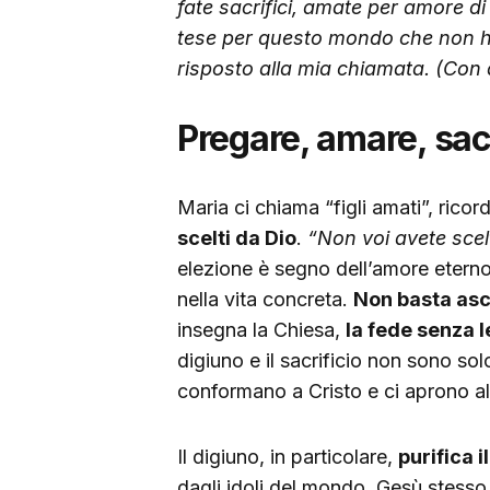
fate sacrifici, amate per amore di D
tese per questo mondo che non ha
risposto alla mia chiamata. (Con
Pregare, amare, sacr
Maria ci chiama “figli amati”, ricor
scelti da Dio
.
“Non voi avete scel
elezione è segno dell’amore eterno 
nella vita concreta.
Non basta asc
insegna la Chiesa,
la fede senza 
digiuno e il sacrificio non sono sol
conformano a Cristo e ci aprono a
Il digiuno, in particolare,
purifica i
dagli idoli del mondo. Gesù stesso