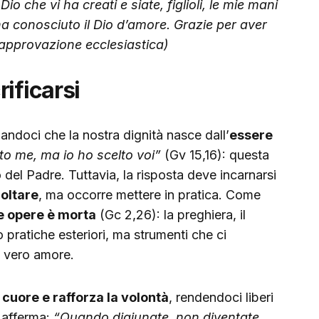
io che vi ha creati e siate, figlioli, le mie mani
 conosciuto il Dio d’amore. Grazie per aver
 approvazione ecclesiastica)
ificarsi
dandoci che la nostra dignità nasce dall’
essere
to me, ma io ho scelto voi”
(Gv 15,16): questa
del Padre. Tuttavia, la risposta deve incarnarsi
oltare
, ma occorre mettere in pratica. Come
le opere è morta
(Gc 2,26): la preghiera, il
o pratiche esteriori, ma strumenti che ci
l vero amore.
l cuore e rafforza la volontà
, rendendoci liberi
 afferma:
“Quando digiunate, non diventate