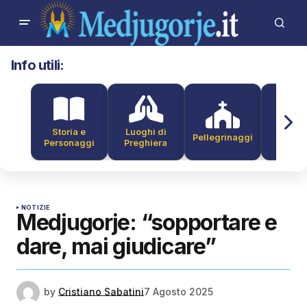
Info utili:
Storia e
Luoghi di
Pellegrinaggi
Alber
Personaggi
Preghiera
NOTIZIE
Medjugorje: “sopportare e
dare, mai giudicare”
by
Cristiano Sabatini
7 Agosto 2025