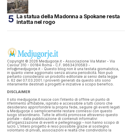
La statua della Madonna a Spokane resta
intatta nel rogo
Copyright © 2026 Medjugorje.it - Associazione Via Mater - Via
Cavour 310 - 00184 Roma - C.F. 96634310583 -
info@medjugorje.it - Questo blog non è una testata giornalistica,
in quanto viene aggiornato senza alcuna periodicità. Non può
pertanto considerarsi un prodotto editoriale ai sensi della legge
n. 62 del 07.03.2001. I proventi generati da questo sito sono
interamente destinati a progetti e iniziative a scopo benefico.
DISCLAIMER
Il sito medjugorje.it nasce con l’intento di offrire un punto di
riferimento affidabile, ispirato e accessibile a tutti coloro che
desiderano approfondire la propria fede, seguire gli eventi legati
a Medjugorje o semplicemente restare connessi con questo
luogo straordinario. Tutte le attività promosse attraverso questo
portale – dalla pubblicazione di contenuti informativi
all’organizzazione di eventi e pellegrinaggi – non hanno scopo di
lucro. L’intero progetto è reso possibile grazie al sostegno
volontario di privati, associazioni e realtà che condividono la