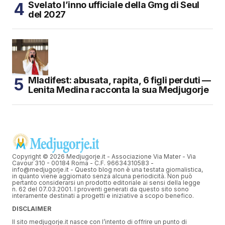
Svelato l’inno ufficiale della Gmg di Seul
del 2027
Mladifest: abusata, rapita, 6 figli perduti —
Lenita Medina racconta la sua Medjugorje
Copyright © 2026 Medjugorje.it - Associazione Via Mater - Via
Cavour 310 - 00184 Roma - C.F. 96634310583 -
info@medjugorje.it - Questo blog non è una testata giornalistica,
in quanto viene aggiornato senza alcuna periodicità. Non può
pertanto considerarsi un prodotto editoriale ai sensi della legge
n. 62 del 07.03.2001. I proventi generati da questo sito sono
interamente destinati a progetti e iniziative a scopo benefico.
DISCLAIMER
Il sito medjugorje.it nasce con l’intento di offrire un punto di