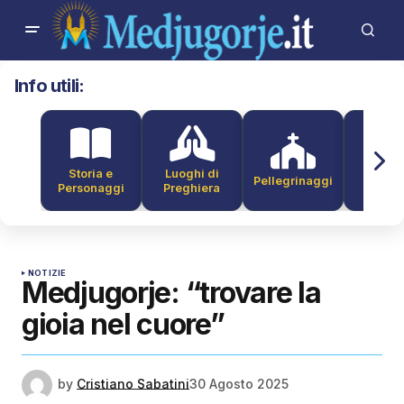
Info utili:
Storia e
Luoghi di
Pellegrinaggi
Alber
Personaggi
Preghiera
NOTIZIE
Medjugorje: “trovare la
gioia nel cuore”
by
Cristiano Sabatini
30 Agosto 2025