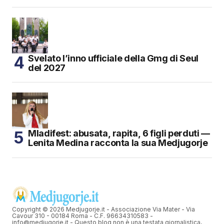
Svelato l’inno ufficiale della Gmg di Seul
del 2027
Mladifest: abusata, rapita, 6 figli perduti —
Lenita Medina racconta la sua Medjugorje
Copyright © 2026 Medjugorje.it - Associazione Via Mater - Via
Cavour 310 - 00184 Roma - C.F. 96634310583 -
info@medjugorje.it - Questo blog non è una testata giornalistica,