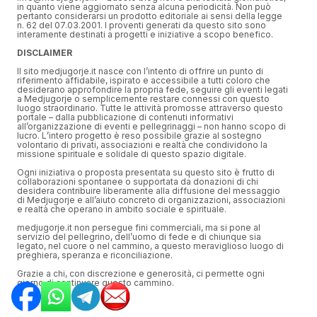
in quanto viene aggiornato senza alcuna periodicità. Non può
pertanto considerarsi un prodotto editoriale ai sensi della legge
n. 62 del 07.03.2001. I proventi generati da questo sito sono
interamente destinati a progetti e iniziative a scopo benefico.
DISCLAIMER
Il sito medjugorje.it nasce con l’intento di offrire un punto di
riferimento affidabile, ispirato e accessibile a tutti coloro che
desiderano approfondire la propria fede, seguire gli eventi legati
a Medjugorje o semplicemente restare connessi con questo
luogo straordinario. Tutte le attività promosse attraverso questo
portale – dalla pubblicazione di contenuti informativi
all’organizzazione di eventi e pellegrinaggi – non hanno scopo di
lucro. L’intero progetto è reso possibile grazie al sostegno
volontario di privati, associazioni e realtà che condividono la
missione spirituale e solidale di questo spazio digitale.
Ogni iniziativa o proposta presentata su questo sito è frutto di
collaborazioni spontanee o supportata da donazioni di chi
desidera contribuire liberamente alla diffusione del messaggio
di Medjugorje e all’aiuto concreto di organizzazioni, associazioni
e realtà che operano in ambito sociale e spirituale.
medjugorje.it non persegue fini commerciali, ma si pone al
servizio del pellegrino, dell’uomo di fede e di chiunque sia
legato, nel cuore o nel cammino, a questo meraviglioso luogo di
preghiera, speranza e riconciliazione.
Grazie a chi, con discrezione e generosità, ci permette ogni
giorno di continuare questo cammino.