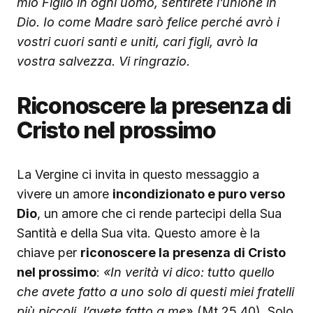
mio Figlio in ogni uomo, sentirete l’unione in
Dio. Io come Madre sarò felice perché avrò i
vostri cuori santi e uniti, cari figli, avrò la
vostra salvezza. Vi ringrazio.
Riconoscere la presenza di
Cristo nel prossimo
La Vergine ci invita in questo messaggio a
vivere un amore
incondizionato e puro verso
Dio
, un amore che ci rende partecipi della Sua
Santità e della Sua vita. Questo amore è la
chiave per
riconoscere la presenza di Cristo
nel prossimo
:
«In verità vi dico: tutto quello
che avete fatto a uno solo di questi miei fratelli
più piccoli, l’avete fatto a me»
(Mt 25,40). Solo