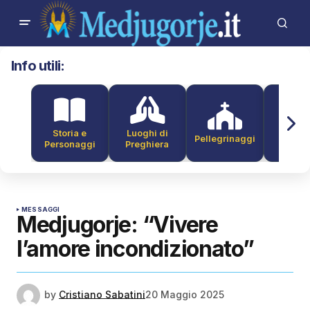
Info utili:
Storia e
Luoghi di
Pellegrinaggi
Alber
Personaggi
Preghiera
MESSAGGI
Medjugorje: “Vivere
l’amore incondizionato”
by
Cristiano Sabatini
20 Maggio 2025