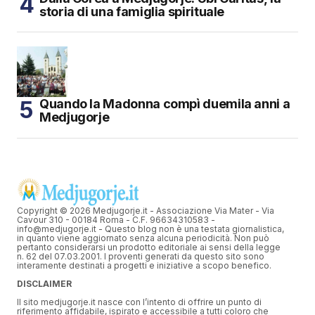
storia di una famiglia spirituale
Quando la Madonna compì duemila anni a
Medjugorje
Copyright © 2026 Medjugorje.it - Associazione Via Mater - Via
Cavour 310 - 00184 Roma - C.F. 96634310583 -
info@medjugorje.it - Questo blog non è una testata giornalistica,
in quanto viene aggiornato senza alcuna periodicità. Non può
pertanto considerarsi un prodotto editoriale ai sensi della legge
n. 62 del 07.03.2001. I proventi generati da questo sito sono
interamente destinati a progetti e iniziative a scopo benefico.
DISCLAIMER
Il sito medjugorje.it nasce con l’intento di offrire un punto di
riferimento affidabile, ispirato e accessibile a tutti coloro che