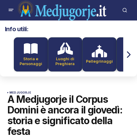
Info utili:
Storia e
Luoghi di
Pellegrinaggi
Alber
Personaggi
Preghiera
MEDJUGORJE
A Medjugorje il Corpus
Domini è ancora il giovedì:
storia e significato della
festa