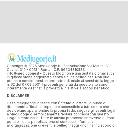
Copyright © 2026 Medjugorje.it - Associazione Via Mater - Via
Cavour 310 - 00184 Roma - C.F. 96634310583 -
info@medjugorje.it - Questo blog non è una testata giornalistica,
in quanto viene aggiornato senza alcuna periodicità. Non può
pertanto considerarsi un prodotto editoriale ai sensi della legge
n. 62 del 07.03.2001. I proventi generati da questo sito sono
interamente destinati a progetti e iniziative a scopo benefico.
DISCLAIMER
Il sito medjugorje.it nasce con l’intento di offrire un punto di
riferimento affidabile, ispirato e accessibile a tutti coloro che
desiderano approfondire la propria fede, seguire gli eventi legati
a Medjugorje o semplicemente restare connessi con questo
luogo straordinario. Tutte le attività promosse attraverso questo
portale – dalla pubblicazione di contenuti informativi
all’organizzazione di eventi e pellegrinaggi – non hanno scopo di