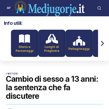
Info utili:
Storia e
Luoghi di
Pellegrinaggi
Alber
Personaggi
Preghiera
NOTIZIE
Cambio di sesso a 13 anni:
la sentenza che fa
discutere