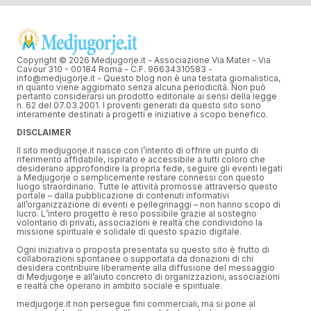
Copyright © 2026 Medjugorje.it - Associazione Via Mater - Via
Cavour 310 - 00184 Roma - C.F. 96634310583 -
info@medjugorje.it - Questo blog non è una testata giornalistica,
in quanto viene aggiornato senza alcuna periodicità. Non può
pertanto considerarsi un prodotto editoriale ai sensi della legge
n. 62 del 07.03.2001. I proventi generati da questo sito sono
interamente destinati a progetti e iniziative a scopo benefico.
DISCLAIMER
Il sito medjugorje.it nasce con l’intento di offrire un punto di
riferimento affidabile, ispirato e accessibile a tutti coloro che
desiderano approfondire la propria fede, seguire gli eventi legati
a Medjugorje o semplicemente restare connessi con questo
luogo straordinario. Tutte le attività promosse attraverso questo
portale – dalla pubblicazione di contenuti informativi
all’organizzazione di eventi e pellegrinaggi – non hanno scopo di
lucro. L’intero progetto è reso possibile grazie al sostegno
volontario di privati, associazioni e realtà che condividono la
missione spirituale e solidale di questo spazio digitale.
Ogni iniziativa o proposta presentata su questo sito è frutto di
collaborazioni spontanee o supportata da donazioni di chi
desidera contribuire liberamente alla diffusione del messaggio
di Medjugorje e all’aiuto concreto di organizzazioni, associazioni
e realtà che operano in ambito sociale e spirituale.
medjugorje.it non persegue fini commerciali, ma si pone al