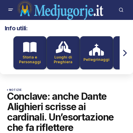
Info utili:
Storia e
Luoghi di
Pellegrinaggi
Alber
Personaggi
Preghiera
NOTIZIE
Conclave: anche Dante
Alighieri scrisse ai
cardinali. Un’esortazione
che fa riflettere