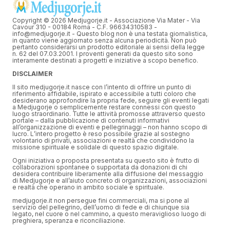
Copyright © 2026 Medjugorje.it - Associazione Via Mater - Via
Cavour 310 - 00184 Roma - C.F. 96634310583 -
info@medjugorje.it - Questo blog non è una testata giornalistica,
in quanto viene aggiornato senza alcuna periodicità. Non può
pertanto considerarsi un prodotto editoriale ai sensi della legge
n. 62 del 07.03.2001. I proventi generati da questo sito sono
interamente destinati a progetti e iniziative a scopo benefico.
DISCLAIMER
Il sito medjugorje.it nasce con l’intento di offrire un punto di
riferimento affidabile, ispirato e accessibile a tutti coloro che
desiderano approfondire la propria fede, seguire gli eventi legati
a Medjugorje o semplicemente restare connessi con questo
luogo straordinario. Tutte le attività promosse attraverso questo
portale – dalla pubblicazione di contenuti informativi
all’organizzazione di eventi e pellegrinaggi – non hanno scopo di
lucro. L’intero progetto è reso possibile grazie al sostegno
volontario di privati, associazioni e realtà che condividono la
missione spirituale e solidale di questo spazio digitale.
Ogni iniziativa o proposta presentata su questo sito è frutto di
collaborazioni spontanee o supportata da donazioni di chi
desidera contribuire liberamente alla diffusione del messaggio
di Medjugorje e all’aiuto concreto di organizzazioni, associazioni
e realtà che operano in ambito sociale e spirituale.
medjugorje.it non persegue fini commerciali, ma si pone al
servizio del pellegrino, dell’uomo di fede e di chiunque sia
legato, nel cuore o nel cammino, a questo meraviglioso luogo di
preghiera, speranza e riconciliazione.