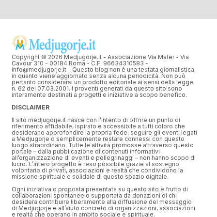
Copyright © 2026 Medjugorje.it - Associazione Via Mater - Via
Cavour 310 - 00184 Roma - C.F. 96634310583 -
info@medjugorje.it - Questo blog non è una testata giornalistica,
in quanto viene aggiornato senza alcuna periodicità. Non può
pertanto considerarsi un prodotto editoriale ai sensi della legge
n. 62 del 07.03.2001. I proventi generati da questo sito sono
interamente destinati a progetti e iniziative a scopo benefico.
DISCLAIMER
Il sito medjugorje.it nasce con l’intento di offrire un punto di
riferimento affidabile, ispirato e accessibile a tutti coloro che
desiderano approfondire la propria fede, seguire gli eventi legati
a Medjugorje o semplicemente restare connessi con questo
luogo straordinario. Tutte le attività promosse attraverso questo
portale – dalla pubblicazione di contenuti informativi
all’organizzazione di eventi e pellegrinaggi – non hanno scopo di
lucro. L’intero progetto è reso possibile grazie al sostegno
volontario di privati, associazioni e realtà che condividono la
missione spirituale e solidale di questo spazio digitale.
Ogni iniziativa o proposta presentata su questo sito è frutto di
collaborazioni spontanee o supportata da donazioni di chi
desidera contribuire liberamente alla diffusione del messaggio
di Medjugorje e all’aiuto concreto di organizzazioni, associazioni
e realtà che operano in ambito sociale e spirituale.