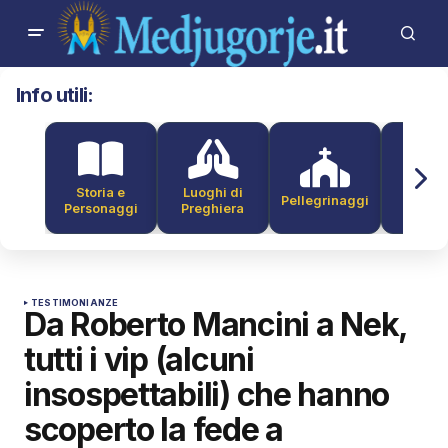
Info utili:
Storia e
Luoghi di
Pellegrinaggi
Alber
Personaggi
Preghiera
TESTIMONIANZE
Da Roberto Mancini a Nek,
tutti i vip (alcuni
insospettabili) che hanno
scoperto la fede a