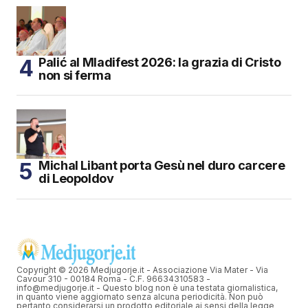
Palić al Mladifest 2026: la grazia di Cristo
non si ferma
Michal Libant porta Gesù nel duro carcere
di Leopoldov
Copyright © 2026 Medjugorje.it - Associazione Via Mater - Via
Cavour 310 - 00184 Roma - C.F. 96634310583 -
info@medjugorje.it - Questo blog non è una testata giornalistica,
in quanto viene aggiornato senza alcuna periodicità. Non può
pertanto considerarsi un prodotto editoriale ai sensi della legge