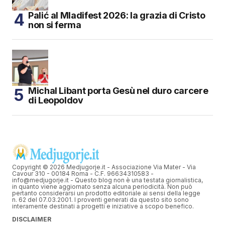
Palić al Mladifest 2026: la grazia di Cristo
non si ferma
Michal Libant porta Gesù nel duro carcere
di Leopoldov
Copyright © 2026 Medjugorje.it - Associazione Via Mater - Via
Cavour 310 - 00184 Roma - C.F. 96634310583 -
info@medjugorje.it - Questo blog non è una testata giornalistica,
in quanto viene aggiornato senza alcuna periodicità. Non può
pertanto considerarsi un prodotto editoriale ai sensi della legge
n. 62 del 07.03.2001. I proventi generati da questo sito sono
interamente destinati a progetti e iniziative a scopo benefico.
DISCLAIMER