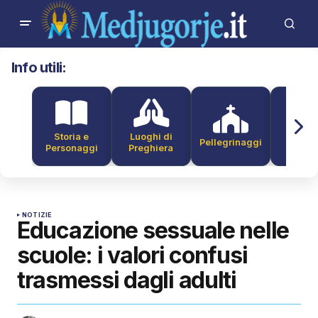
Info utili:
Storia e
Luoghi di
Pellegrinaggi
Alber
Personaggi
Preghiera
NOTIZIE
Educazione sessuale nelle
scuole: i valori confusi
trasmessi dagli adulti