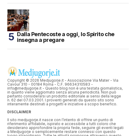
Dalla Pentecoste a oggi, lo Spirito che
insegna a pregare
Copyright © 2026 Medjugorje.it - Associazione Via Mater - Via
Cavour 310 - 00184 Roma - C.F. 96634310583 -
info@medjugorje.it - Questo blog non è una testata giornalistica,
in quanto viene aggiornato senza alcuna periodicità. Non può
pertanto considerarsi un prodotto editoriale ai sensi della legge
n. 62 del 07.03.2001. I proventi generati da questo sito sono
interamente destinati a progetti e iniziative a scopo benefico.
DISCLAIMER
Il sito medjugorje.it nasce con l’intento di offrire un punto di
riferimento affidabile, ispirato e accessibile a tutti coloro che
desiderano approfondire la propria fede, seguire gli eventi legati
a Medjugorje o semplicemente restare connessi con questo
luogo straordinario. Tutte le attività promosse attraverso questo