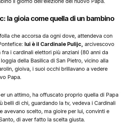
bino il giorno dell’elezione del nuovo Papa.
ijc: la gioia come quella di un bambino
 folla che accorsa da ogni dove, attendeva con
 Pontefice:
lui è il Cardinale Pulijc,
arcivescovo
fra i cardinali elettori più anziani (80 anni da
loggia della Basilica di San Pietro, vicino alla
olin, gioiva, i suoi occhi brillavano a vedere
ovo Papa.
per un attimo, ha offuscato proprio quella di Papa
 belli di chi, guardando la tv, vedeva i Cardinali
e avevano scelto, ma gioire per lui, convinti e
Santo, di aver fatto la scelta giusta.