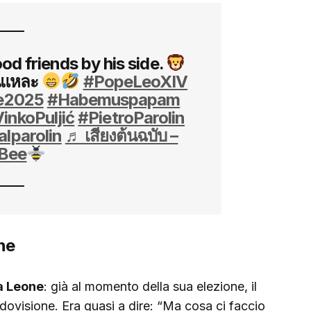
od friends by his side.
นี่แหละ
#PopeLeoXIV
e2025
#Habemuspapam
inkoPuljić
#PietroParolin
alparolin
♬ เสียงต้นฉบับ –
Bee
one
a Leone
: già al momento della sua elezione, il
ovisione. Era quasi a dire: “Ma cosa ci faccio