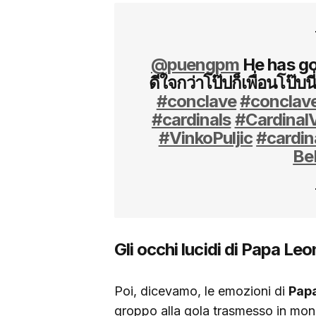
@puengpm
He has go
ดีใจกว่าโป๊ปก็เพื่อนโป๊บ
#conclave
#conclav
#cardinals
#CardinalV
#VinkoPuljic
#cardin
Be
Gli occhi lucidi di Papa Le
Poi, dicevamo, le emozioni di
Pap
groppo alla gola trasmesso in mond