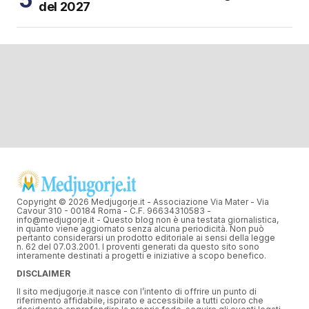
del 2027
Copyright © 2026 Medjugorje.it - Associazione Via Mater - Via
Cavour 310 - 00184 Roma - C.F. 96634310583 -
info@medjugorje.it - Questo blog non è una testata giornalistica,
in quanto viene aggiornato senza alcuna periodicità. Non può
pertanto considerarsi un prodotto editoriale ai sensi della legge
n. 62 del 07.03.2001. I proventi generati da questo sito sono
interamente destinati a progetti e iniziative a scopo benefico.
DISCLAIMER
Il sito medjugorje.it nasce con l’intento di offrire un punto di
riferimento affidabile, ispirato e accessibile a tutti coloro che