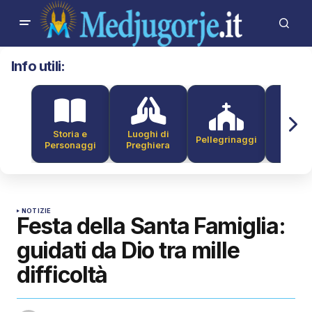
Info utili:
Storia e
Luoghi di
Pellegrinaggi
Alber
Personaggi
Preghiera
NOTIZIE
Festa della Santa Famiglia:
guidati da Dio tra mille
difficoltà