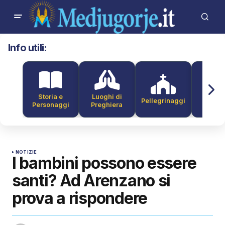
Info utili:
Storia e
Luoghi di
Pellegrinaggi
Alber
Personaggi
Preghiera
NOTIZIE
I bambini possono essere
santi? Ad Arenzano si
prova a rispondere