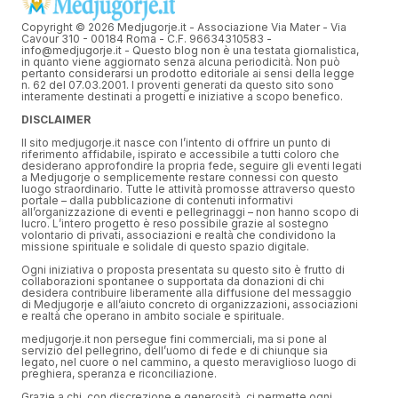
Copyright © 2026 Medjugorje.it - Associazione Via Mater - Via
Cavour 310 - 00184 Roma - C.F. 96634310583 -
info@medjugorje.it - Questo blog non è una testata giornalistica,
in quanto viene aggiornato senza alcuna periodicità. Non può
pertanto considerarsi un prodotto editoriale ai sensi della legge
n. 62 del 07.03.2001. I proventi generati da questo sito sono
interamente destinati a progetti e iniziative a scopo benefico.
DISCLAIMER
Il sito medjugorje.it nasce con l’intento di offrire un punto di
riferimento affidabile, ispirato e accessibile a tutti coloro che
desiderano approfondire la propria fede, seguire gli eventi legati
a Medjugorje o semplicemente restare connessi con questo
luogo straordinario. Tutte le attività promosse attraverso questo
portale – dalla pubblicazione di contenuti informativi
all’organizzazione di eventi e pellegrinaggi – non hanno scopo di
lucro. L’intero progetto è reso possibile grazie al sostegno
volontario di privati, associazioni e realtà che condividono la
missione spirituale e solidale di questo spazio digitale.
Ogni iniziativa o proposta presentata su questo sito è frutto di
collaborazioni spontanee o supportata da donazioni di chi
desidera contribuire liberamente alla diffusione del messaggio
di Medjugorje e all’aiuto concreto di organizzazioni, associazioni
e realtà che operano in ambito sociale e spirituale.
medjugorje.it non persegue fini commerciali, ma si pone al
servizio del pellegrino, dell’uomo di fede e di chiunque sia
legato, nel cuore o nel cammino, a questo meraviglioso luogo di
preghiera, speranza e riconciliazione.
Grazie a chi, con discrezione e generosità, ci permette ogni