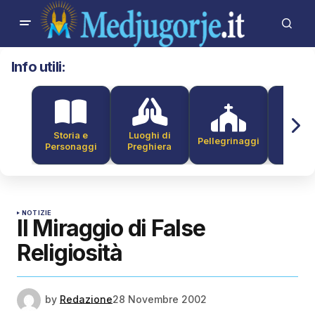
Info utili:
Storia e
Luoghi di
Pellegrinaggi
Alber
Personaggi
Preghiera
NOTIZIE
Il Miraggio di False
Religiosità
by
Redazione
28 Novembre 2002