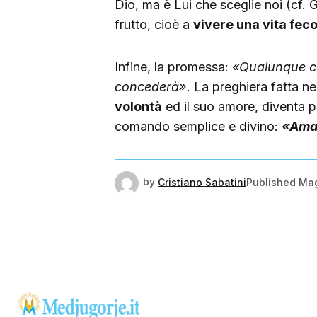
Dio, ma è Lui che sceglie noi (cf. 
frutto, cioè a
vivere una vita feco
Infine, la promessa:
«Qualunque co
concederà»
. La preghiera fatta n
volontà
ed il suo amore, diventa p
comando semplice e divino:
«Amate
by
Cristiano Sabatini
Published
Mag