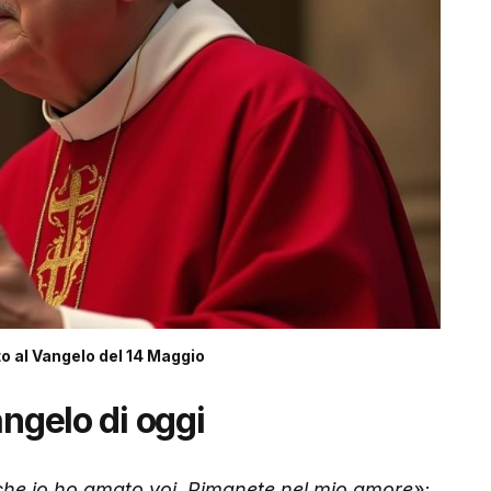
al Vangelo del 14 Maggio
angelo di oggi
he io ho amato voi. Rimanete nel mio amore»
: