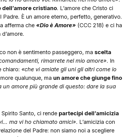
 dell’amore cristiano
. L’amore che Cristo ci
l Padre. È un amore eterno, perfetto, generativo.
ica afferma che
«Dio è Amore»
(CCC 218) e ci ha
a d’amore.
tico non è sentimento passeggero, ma
scelta
i comandamenti, rimarrete nel mio amore»
. In
è chiaro:
«che vi amiate gli uni gli altri come io
 amore qualunque, ma
un amore che giunge fino
un amore più grande di questo: dare la sua
 Spirito Santo, ci rende
partecipi dell’amicizia
vi… ma vi ho chiamato amici»
. L’amicizia con
elazione del Padre: non siamo noi a scegliere