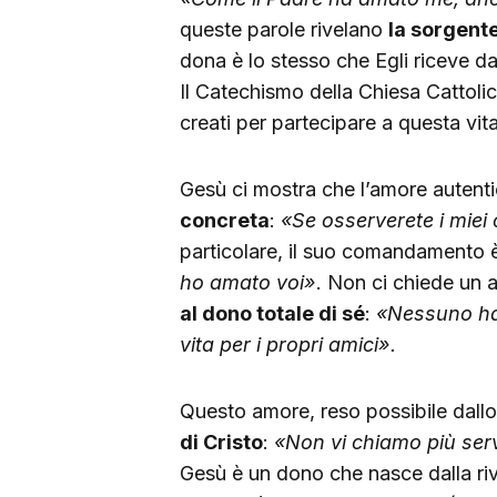
queste parole rivelano
la sorgente
dona è lo stesso che Egli riceve da
Il Catechismo della Chiesa Cattol
creati per partecipare a questa vit
Gesù ci mostra che l’amore auten
concreta
:
«Se osserverete i mie
particolare, il suo comandamento 
ho amato voi»
. Non ci chiede un
al dono totale di sé
:
«Nessuno ha 
vita per i propri amici».
Questo amore, reso possibile dallo
di Cristo
:
«Non vi chiamo più ser
Gesù è un dono che nasce dalla riv