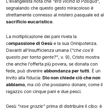
L’evangelista nota che
“era vicina la Pasqua
”,
segnalando che questo gesto miracoloso è
strettamente connesso al mistero pasquale ed al
sacrificio eucaristico
.
La moltiplicazione dei pani rivela la
c
ompassione di Gesù
e la sua Onnipotenza.
Davanti all’insufficienza umana (
“che cos’è
questo per tanta gente?”
, v. 9), Cristo mostra
che anche l’offerta più povera, se donata con
fede, può divenire
abbondanza per tutti
. È un
invito alla fiducia:
Dio non chiede ciò che non
abbiamo
, ma ciò che possiamo donare, come il
ragazzo con cinque pani e due pesci.
Gesù
“rese grazie”
prima di distribuire il cibo: è