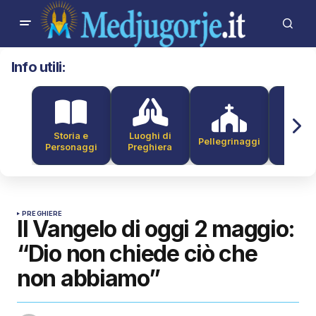
Info utili:
Storia e
Luoghi di
Pellegrinaggi
Alber
Personaggi
Preghiera
PREGHIERE
Il Vangelo di oggi 2 maggio:
“Dio non chiede ciò che
non abbiamo”