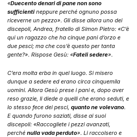
«
Duecento denari di pane non sono
sufficienti
neppure perché ognuno possa
riceverne un pezzo». Gli disse allora uno dei
discepoli, Andrea, fratello di Simon Pietro: «C’è
qui un ragazzo che ha cinque pani d’orzo e
due pesci; ma che cos’è questo per tanta
gente?». Rispose Gesù: «
Fateli sedere
».
C’era molta erba in quel luogo. Si misero
dunque a sedere ed erano circa cinquemila
uomini. Allora Gesù prese i pani e, dopo aver
reso grazie, li diede a quelli che erano seduti, e
lo stesso fece dei pesci,
quanto ne volevano
.
E quando furono saziati, disse ai suoi
discepoli: «Raccogliete i pezzi avanzati,
perché
nulla vada perduto
». Li raccolsero e