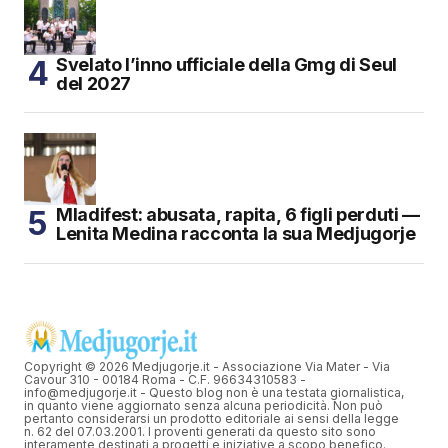
Svelato l’inno ufficiale della Gmg di Seul
del 2027
Mladifest: abusata, rapita, 6 figli perduti —
Lenita Medina racconta la sua Medjugorje
Copyright © 2026 Medjugorje.it - Associazione Via Mater - Via
Cavour 310 - 00184 Roma - C.F. 96634310583 -
info@medjugorje.it - Questo blog non è una testata giornalistica,
in quanto viene aggiornato senza alcuna periodicità. Non può
pertanto considerarsi un prodotto editoriale ai sensi della legge
n. 62 del 07.03.2001. I proventi generati da questo sito sono
interamente destinati a progetti e iniziative a scopo benefico.