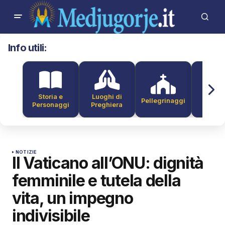
Info utili:
Storia e
Luoghi di
Pellegrinaggi
Alber
Personaggi
Preghiera
NOTIZIE
Il Vaticano all’ONU: dignità
femminile e tutela della
vita, un impegno
indivisibile