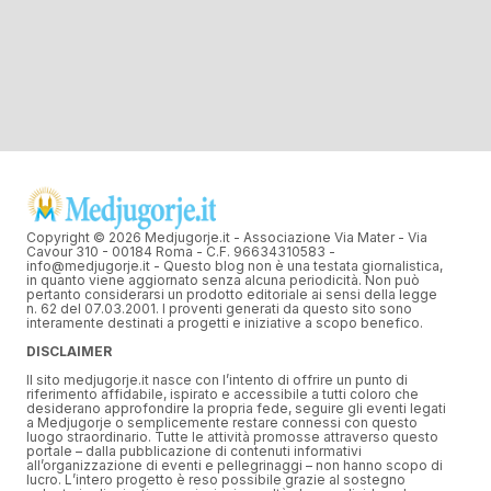
Copyright © 2026 Medjugorje.it - Associazione Via Mater - Via
Cavour 310 - 00184 Roma - C.F. 96634310583 -
info@medjugorje.it - Questo blog non è una testata giornalistica,
in quanto viene aggiornato senza alcuna periodicità. Non può
pertanto considerarsi un prodotto editoriale ai sensi della legge
n. 62 del 07.03.2001. I proventi generati da questo sito sono
interamente destinati a progetti e iniziative a scopo benefico.
DISCLAIMER
Il sito medjugorje.it nasce con l’intento di offrire un punto di
riferimento affidabile, ispirato e accessibile a tutti coloro che
desiderano approfondire la propria fede, seguire gli eventi legati
a Medjugorje o semplicemente restare connessi con questo
luogo straordinario. Tutte le attività promosse attraverso questo
portale – dalla pubblicazione di contenuti informativi
all’organizzazione di eventi e pellegrinaggi – non hanno scopo di
lucro. L’intero progetto è reso possibile grazie al sostegno