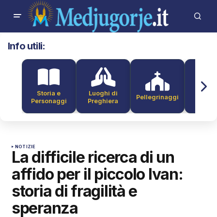
Info utili:
Storia e
Luoghi di
Pellegrinaggi
Alber
Personaggi
Preghiera
NOTIZIE
La difficile ricerca di un
affido per il piccolo Ivan:
storia di fragilità e
speranza