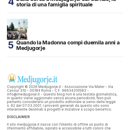
storia di una famiglia spirituale
Quando la Madonna compì duemila anni a
Medjugorje
Copyright © 2026 Medjugorje.it - Associazione Via Mater - Via
Cavour 310 - 00184 Roma - C.F. 96634310583 -
info@medjugorje.it - Questo blog non è una testata giornalistica,
in quanto viene aggiornato senza alcuna periodicità. Non può
pertanto considerarsi un prodotto editoriale ai sensi della legge
n. 62 del 07.03.2001. I proventi generati da questo sito sono
interamente destinati a progetti e iniziative a scopo benefico.
DISCLAIMER
Il sito medjugorje.it nasce con l’intento di offrire un punto di
riferimento affidabile, ispirato e accessibile a tutti coloro che