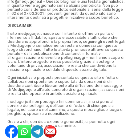
info@medjugorje.it - Questo blog non è una testata giornalistica,
in quanto viene aggiornato senza alcuna periodicità. Non può
pertanto considerarsi un prodotto editoriale ai sensi della legge
n. 62 del 07.03.2001. I proventi generati da questo sito sono
interamente destinati a progetti e iniziative a scopo benefico.
DISCLAIMER
Il sito medjugorje.it nasce con l’intento di offrire un punto di
riferimento affidabile, ispirato e accessibile a tutti coloro che
desiderano approfondire la propria fede, seguire gli eventi legati
a Medjugorje o semplicemente restare connessi con questo
luogo straordinario. Tutte le attività promosse attraverso questo
portale – dalla pubblicazione di contenuti informativi
all’organizzazione di eventi e pellegrinaggi – non hanno scopo di
lucro. L’intero progetto è reso possibile grazie al sostegno
volontario di privati, associazioni e realtà che condividono la
missione spirituale e solidale di questo spazio digitale.
Ogni iniziativa o proposta presentata su questo sito è frutto di
collaborazioni spontanee o supportata da donazioni di chi
desidera contribuire liberamente alla diffusione del messaggio
di Medjugorje e all’aiuto concreto di organizzazioni, associazioni
e realtà che operano in ambito sociale e spirituale.
medjugorje.it non persegue fini commerciali, ma si pone al
servizio del pellegrino, dell’uomo di fede e di chiunque sia
legato, nel cuore o nel cammino, a questo meraviglioso luogo di
preghiera, speranza e riconciliazione.
Grazie a chi, con discrezione e generosità, ci permette ogni
giorno di continuare questo cammino.