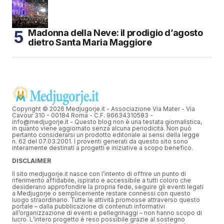
Madonna della Neve: il prodigio d’agosto
dietro Santa Maria Maggiore
Copyright © 2026 Medjugorje.it - Associazione Via Mater - Via
Cavour 310 - 00184 Roma - C.F. 96634310583 -
info@medjugorje.it - Questo blog non è una testata giornalistica,
in quanto viene aggiornato senza alcuna periodicità. Non può
pertanto considerarsi un prodotto editoriale ai sensi della legge
n. 62 del 07.03.2001. I proventi generati da questo sito sono
interamente destinati a progetti e iniziative a scopo benefico.
DISCLAIMER
Il sito medjugorje.it nasce con l’intento di offrire un punto di
riferimento affidabile, ispirato e accessibile a tutti coloro che
desiderano approfondire la propria fede, seguire gli eventi legati
a Medjugorje o semplicemente restare connessi con questo
luogo straordinario. Tutte le attività promosse attraverso questo
portale – dalla pubblicazione di contenuti informativi
all’organizzazione di eventi e pellegrinaggi – non hanno scopo di
lucro. L’intero progetto è reso possibile grazie al sostegno