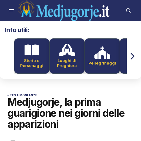
Info utili:
Storia e
Luoghi di
Pellegrinaggi
Alber
Personaggi
Preghiera
TESTIMONIANZE
Medjugorje, la prima
guarigione nei giorni delle
apparizioni