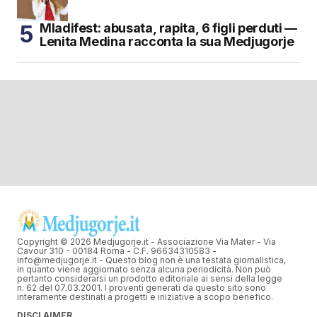
Mladifest: abusata, rapita, 6 figli perduti —
Lenita Medina racconta la sua Medjugorje
Copyright © 2026 Medjugorje.it - Associazione Via Mater - Via
Cavour 310 - 00184 Roma - C.F. 96634310583 -
info@medjugorje.it - Questo blog non è una testata giornalistica,
in quanto viene aggiornato senza alcuna periodicità. Non può
pertanto considerarsi un prodotto editoriale ai sensi della legge
n. 62 del 07.03.2001. I proventi generati da questo sito sono
interamente destinati a progetti e iniziative a scopo benefico.
DISCLAIMER