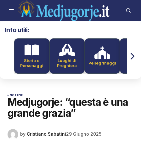
Info utili:
Storia e
Luoghi di
Pellegrinaggi
Alber
Personaggi
Preghiera
NOTIZIE
Medjugorje: “questa è una
grande grazia”
by
Cristiano Sabatini
29 Giugno 2025